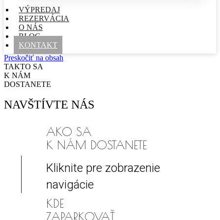
VÝPREDAJ
REZERVÁCIA
O NÁS
BLOG
KONTAKT
Preskočiť na obsah
TAKTO SA
K NÁM
DOSTANETE
NAVŠTÍVTE NÁS
AKO SA
K NÁM DOSTANETE
Kliknite pre zobrazenie
navigácie
KDE
ZAPARKOVAŤ