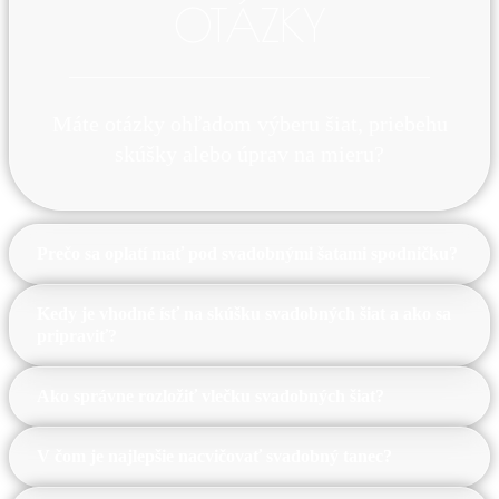
OTÁZKY
Máte otázky ohľadom výberu šiat, priebehu
skúšky alebo úprav na mieru?
Prečo sa oplatí mať pod svadobnými šatami spodničku?
Kedy je vhodné ísť na skúšku svadobných šiat a ako sa
pripraviť?
Ako správne rozložiť vlečku svadobných šiat?
Viac k téme nájdete na našich sociálnych sieťach.
Pozrieť príspevok
V čom je najlepšie nacvičovať svadobný tanec?