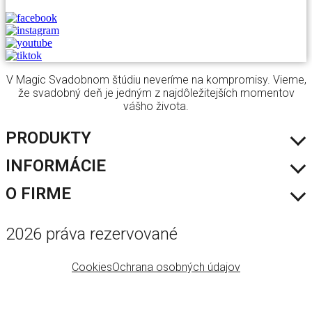
V Magic Svadobnom štúdiu neveríme na kompromisy. Vieme,
že svadobný deň je jedným z najdôležitejších momentov
vášho života.
PRODUKTY
INFORMÁCIE
Šaty
Výpredaj
O FIRME
Skúška šiat
Blog
O nás
2026 práva rezervované
Kontakt
Cookies
Ochrana osobných údajov