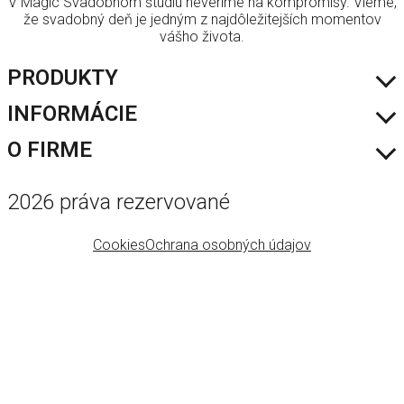
V Magic Svadobnom štúdiu neveríme na kompromisy. Vieme,
že svadobný deň je jedným z najdôležitejších momentov
vášho života.
PRODUKTY
INFORMÁCIE
Šaty
Výpredaj
O FIRME
Skúška šiat
Blog
O nás
2026 práva rezervované
Kontakt
Cookies
Ochrana osobných údajov