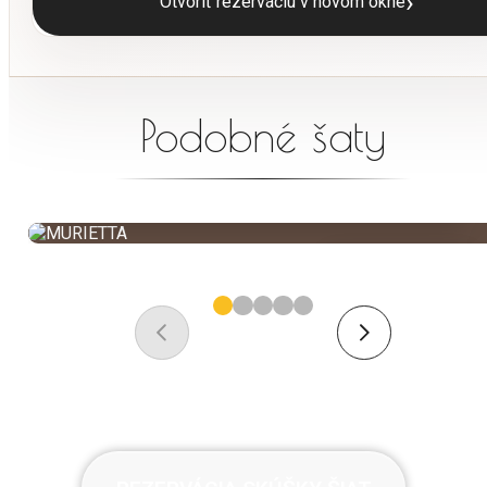
›
Otvoriť rezerváciu v novom okne
Podobné šaty
MURIETTA
NOVINKA