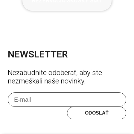
REZERVÁCIA SKÚŠKY ŠIAT
NEWSLETTER
Nezabudnite odoberať, aby ste
nezmeškali naše novinky.
E-m
ODOSLAŤ